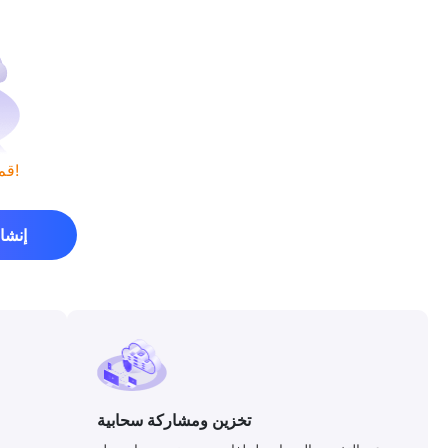
قم بإنشاء أول عرض بوربوينت لك!
إنشا
تخزين ومشاركة سحابية