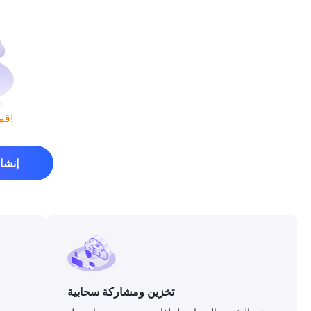
قم بإنشاء أول عرض بوربوينت لك!
إنشا
تخزين ومشاركة سحابية