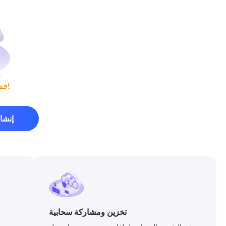
قم بإنشاء أول عرض بوربوينت لك!
إنشا
تخزين ومشاركة سحابية