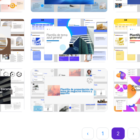
‹
1
2
›