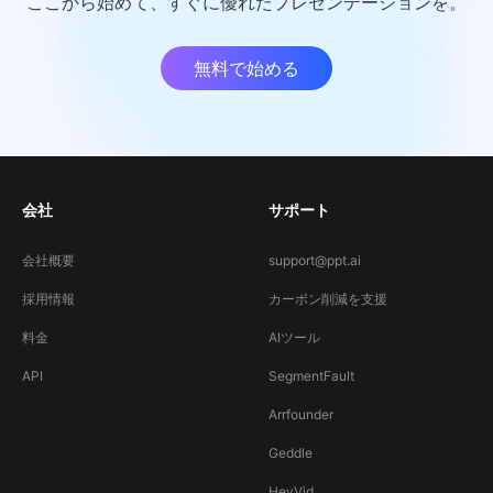
ここから始めて、すぐに優れたプレゼンテーションを。
無料で始める
会社
サポート
会社概要
support@ppt.ai
採用情報
カーボン削減を支援
料金
AIツール
API
SegmentFault
Arrfounder
Geddle
HeyVid