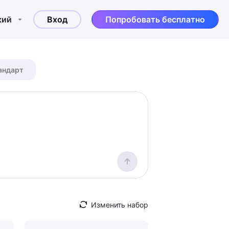
кий
Вход
Попробовать бесплатно
андарт
Изменить набор