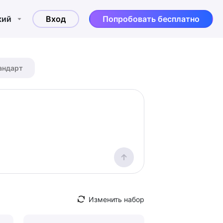
кий
Вход
Попробовать бесплатно
андарт
Изменить набор