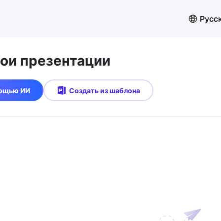
Русс
вои презентации
мощью ИИ
Создать из шаблона