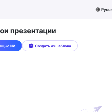
Русс
вои презентации
мощью ИИ
Создать из шаблона