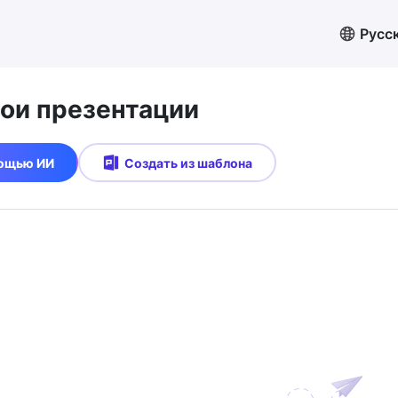
Русс
вои презентации
мощью ИИ
Создать из шаблона