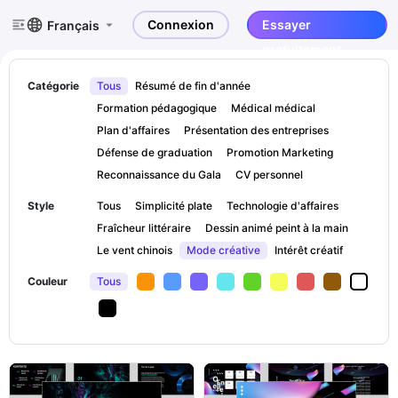
Connexion
Essayer
Français
gratuitement
Catégorie
Tous
Résumé de fin d'année
Formation pédagogique
Médical médical
Plan d'affaires
Présentation des entreprises
Défense de graduation
Promotion Marketing
Reconnaissance du Gala
CV personnel
Style
Tous
Simplicité plate
Technologie d'affaires
Fraîcheur littéraire
Dessin animé peint à la main
Le vent chinois
Mode créative
Intérêt créatif
Couleur
Tous