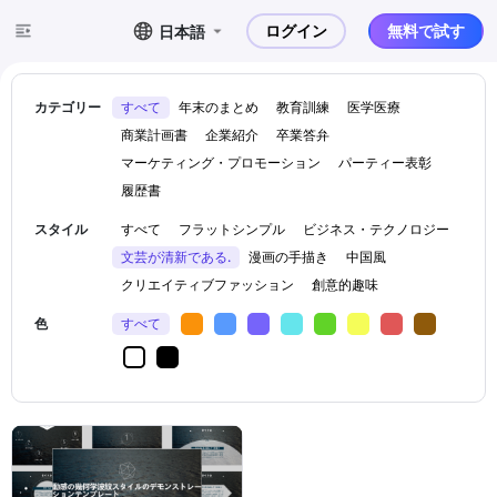
ログイン
無料で試す
日本語
カテゴリー
すべて
年末のまとめ
教育訓練
医学医療
商業計画書
企業紹介
卒業答弁
マーケティング・プロモーション
パーティー表彰
履歴書
スタイル
すべて
フラットシンプル
ビジネス・テクノロジー
文芸が清新である.
漫画の手描き
中国風
クリエイティブファッション
創意的趣味
色
すべて