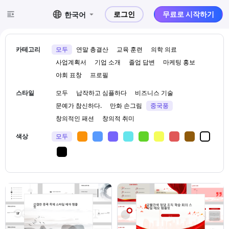
로그인
무료로 시작하기
한국어
카테고리
모두
연말 총결산
교육 훈련
의학 의료
사업계획서
기업 소개
졸업 답변
마케팅 홍보
야회 표창
프로필
스타일
모두
납작하고 심플하다
비즈니스 기술
문예가 참신하다.
만화 손그림
중국풍
창의적인 패션
창의적 취미
색상
모두