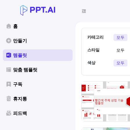
홈
카테고리
모두
만들기
스타일
모두
템플릿
색상
모두
맞춤 템플릿
구독
휴지통
피드백