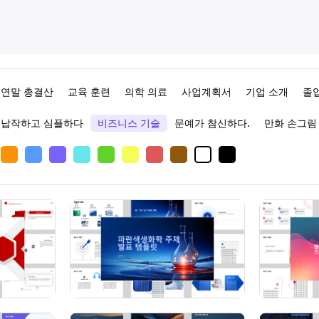
연말 총결산
교육 훈련
의학 의료
사업계획서
기업 소개
졸
납작하고 심플하다
비즈니스 기술
문예가 참신하다.
만화 손그림