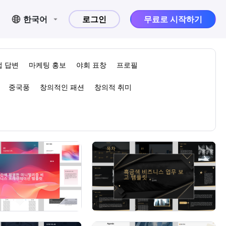
한국어
로그인
무료로 시작하기
업 답변
마케팅 홍보
야회 표창
프로필
중국풍
창의적인 패션
창의적 취미