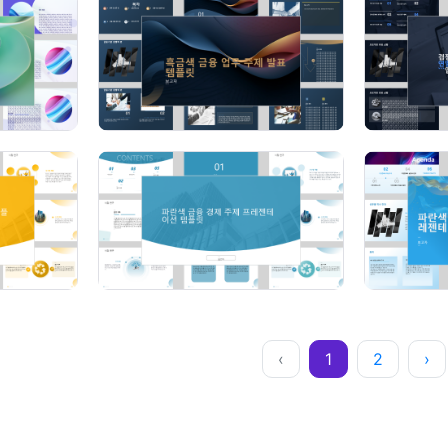
‹
1
2
›