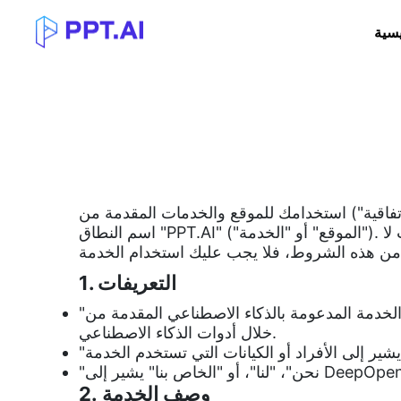
يسية
خدمات المقدمة من DeepOpen, LLC، الموجودة في [إدراج الرابط]، والتي يتم الوصول إليها عبر
اسم النطاق "PPT.AI" ("الموقع" أو "الخدمة"). من خلال الوصول إلى هذا الموقع أو استخدامه، فإنك توافق على الامتثال والالتزام بهذه الشروط والأحكام. إذا كنت لا
1. التعريفات
"الخدمة" تشير إلى الخدمة المدعومة بالذكاء الاصطناعي المقدمة من DeepOpen, LLC، والتي تسمح للمستخدمين بإنشاء عروض تقديمية PowerPoint (PPT) من
خلال أدوات الذكاء الاصطناعي.
2. وصف الخدمة