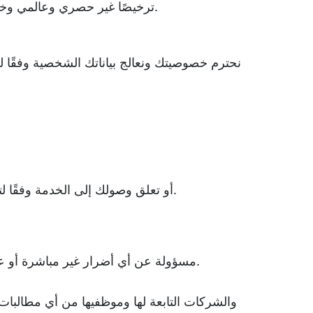
DeepOpen, LLC ترخيصًا غير حصري وعالمي وخالي من حقوق الملكية لاستخدام وتعديل وعرض هذا المحتوى حسب الضرورة لتشغيل الخدمة.
نحترم خصوصيتك ونعالج بياناتك الشخصية وفقًا ل
قد تنهي DeepOpen, LLC أو تعلق وصولك إلى الخدمة وفقًا لتقديرها، مع أو بدون إشعار مسبق، للسلوك الذي ينتهك هذه الشروط أو لأسباب أخرى.
في أي حال من الأحوال ستكون DeepOpen, LLC مسؤولة عن أي أضرار غير مباشرة أو عرضية أو خاصة أو تبعية أو عقابية تنشأ عن استخدامك للخدمة.