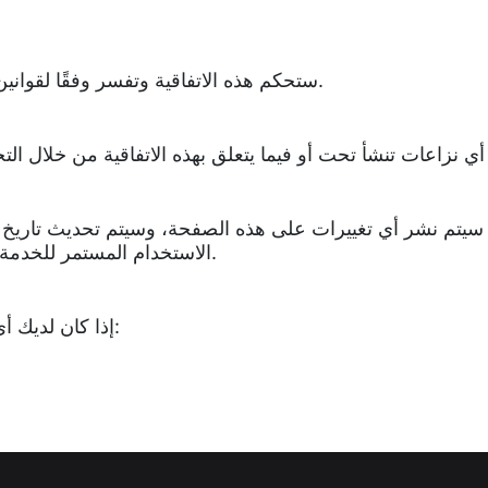
ستحكم هذه الاتفاقية وتفسر وفقًا لقوانين ولاية وايومنغ، دون اعتبار لمبادئ تضارب القوانين.
الاستخدام المستمر للخدمة بعد نشر التغييرات يشكل قبولك للشروط المعدلة.
إذا كان لديك أي أسئلة حول هذه الشروط، يرجى الاتصال بنا على: