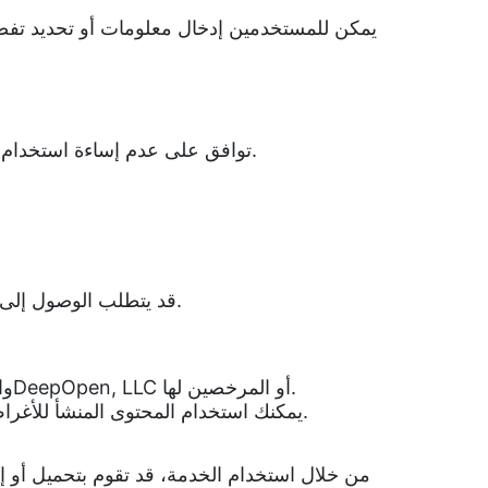
توافق على عدم إساءة استخدام الخدمة أو استخدامها لأي غرض قد يضر أو يعطل أو يضعف الخدمة أو يتداخل مع استخدام أي طرف آخر للخدمة.
قد يتطلب الوصول إلى ميزات معينة من الخدمة اشتراكًا مدفوعًا. توافق على دفع جميع الرسوم المطبقة فيما يتعلق باستخدامك للخدمة.
المحتوى المنشأ بواسطة الخدمة، بما في ذلك ولكن لا يقتصر على شرائح PPT والقوالب والمواد الأخرى، مملوك لDeepOpen, LLC أو المرخصين لها.
يمكنك استخدام المحتوى المنشأ للأغراض الشخصية أو التجارية ولكن لا يمكنك بيعه أو إعادة توزيعه أو استغلاله بطريقة أخرى دون موافقة مسبقة خطية.
من خلال استخدام الخدمة، قد تقوم بتحميل أو 