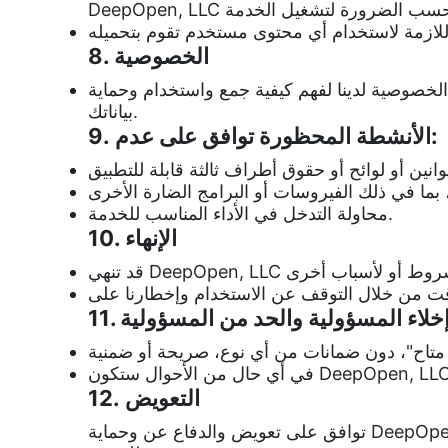
8. الخصوصية
لخصوصية لدينا لفهم كيفية جمع واستخدام وحماية
بياناتك.
9. الأنشطة المحظورة توافق على عدم:
محاولة التدخل في الأداء المناسب للخدمة.
10. الإنهاء
1. إخلاء المسؤولية والحد من المسؤولية
12. التعويض
توافق على تعويض والدفاع عن وحماية DeepOpen, LLC والشركات التابعة لها وموظفيها من أي مطالبات وأضرار ومسؤوليات ومصروفات تنشأ عن استخدامك