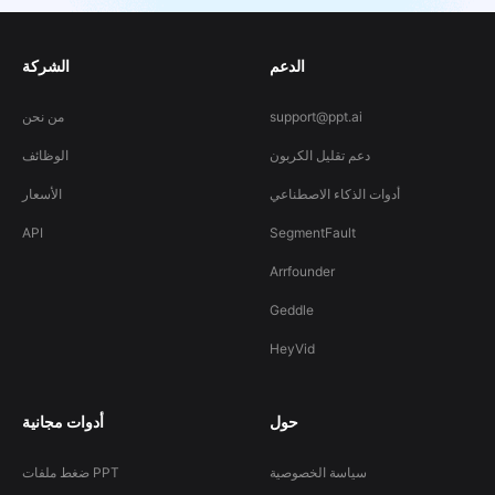
الدعم
الشركة
support@ppt.ai
من نحن
دعم تقليل الكربون
الوظائف
أدوات الذكاء الاصطناعي
الأسعار
API
SegmentFault
Arrfounder
Geddle
HeyVid
حول
أدوات مجانية
سياسة الخصوصية
ضغط ملفات PPT