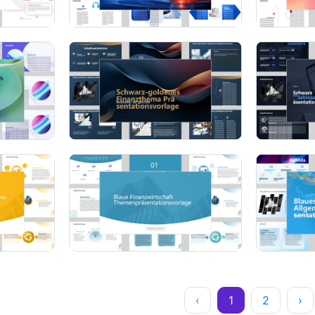
‹
1
2
›