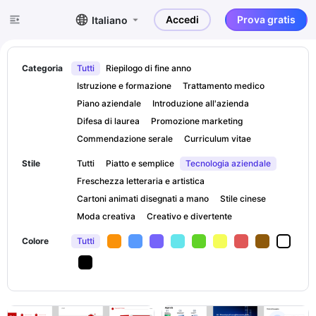
Accedi
Prova gratis
Italiano
Categoria
Tutti
Riepilogo di fine anno
Istruzione e formazione
Trattamento medico
Piano aziendale
Introduzione all'azienda
Difesa di laurea
Promozione marketing
Commendazione serale
Curriculum vitae
Stile
Tutti
Piatto e semplice
Tecnologia aziendale
Freschezza letteraria e artistica
Cartoni animati disegnati a mano
Stile cinese
Moda creativa
Creativo e divertente
Colore
Tutti