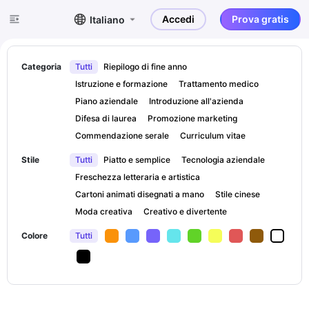
Accedi
Prova gratis
Italiano
Categoria
Tutti
Riepilogo di fine anno
Istruzione e formazione
Trattamento medico
Piano aziendale
Introduzione all'azienda
Difesa di laurea
Promozione marketing
Commendazione serale
Curriculum vitae
Stile
Tutti
Piatto e semplice
Tecnologia aziendale
Freschezza letteraria e artistica
Cartoni animati disegnati a mano
Stile cinese
Moda creativa
Creativo e divertente
Colore
Tutti