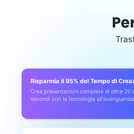
Pe
Tras
Risparmia il 95% del Tempo di Crea
Crea presentazioni complete di oltre 20 
secondi con la tecnologia all'avanguardia