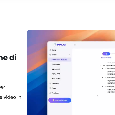
ne di
per
e video in