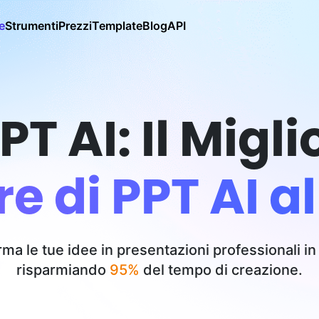
e
Strumenti
Prezzi
Template
Blog
API
PT AI: Il Migli
e di PPT AI 
ma le tue idee in presentazioni professionali in
risparmiando
95%
del tempo di creazione.