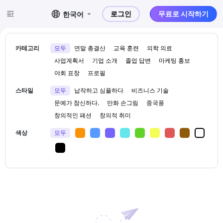
로그인
무료로 시작하기
한국어
카테고리
모두
연말 총결산
교육 훈련
의학 의료
사업계획서
기업 소개
졸업 답변
마케팅 홍보
야회 표창
프로필
스타일
모두
납작하고 심플하다
비즈니스 기술
문예가 참신하다.
만화 손그림
중국풍
창의적인 패션
창의적 취미
색상
모두