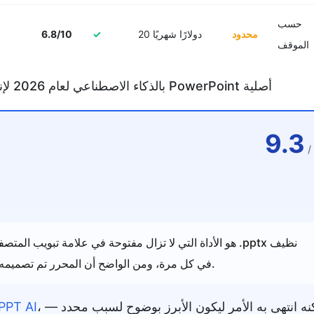
حسب
محدود
20 دولارًا شهريًا
✓
6.8/10
الموقف
1. PPT AI — أفضل أداة إنشاء PPT بالذكاء الاصطناعي لعام 2026 لإنتاج ملفات PowerPoint أصلية
9.3
/
T
في كل مرة، ومن الواضح أن المحرر تم تصميمه بواسطة أشخاص يقومون فعليًا بإنشاء الشرائح.
، لكنه انتهى به الأمر ليكون الأبرز بوضوح لسبب محدد —
PPT AI