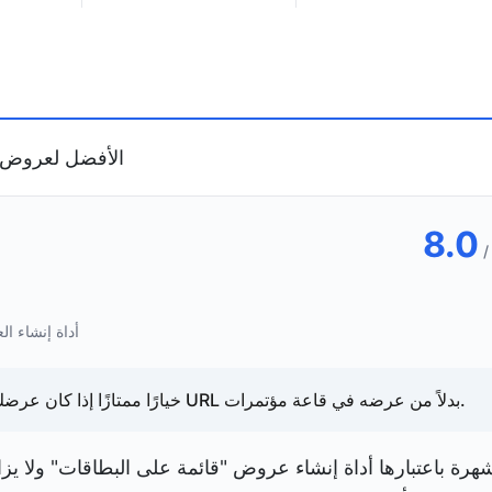
2. Gamma — الأفضل 
8.0
/
gamma.app — أدا
يعد Gamma خيارًا ممتازًا إذا كان عرضك التقديمي سيتم نشره على رابط URL بدلاً من عرضه في قاعة مؤتمرات.