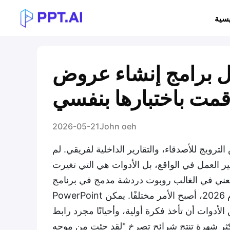
يسية
مج إنشاء عروض PPT بالذكاء الاصطناعي
2026-05-21
John oeh
رويج للأصدقاء، والتقارير الداخلية لفريقي. لم
عني في الغالب روبوت دردشة مدمج في برنامج
PowerPoint يكتب نقاطًا رئيسية ستضطر إلى إعادة كتابتها في النهاية. في عام 2026، أصبح الأمر مختلفًا. يمكن
تأخذ فكرة أولية، وأحيانًا مجرد رابط URL أو مستند Word، وتقدم لك شيئًا قريبًا من النسخة