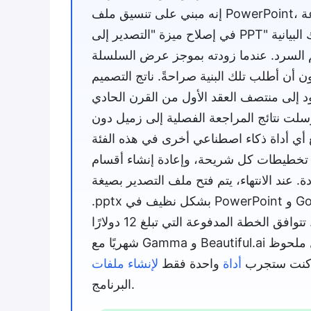
إنه مبني على تنسيق ملف PowerPoint، وليس على نظام مغلق خاص به. يبدو الأمر مملًا حتى تقضي ساعة
السرد. عندما زودته بموجز عرض السلسلة A،
 أن أطلب تلك البنية صراحةً. ناتج التصميم
إلى منتصف العقد الأول من القرن الحادي
لت نتائج المراجعة الفصلية إلى زميل دون
ل تخطيطات كل شريحة، وإعادة إنشاء أقسام
ة. عند الانتهاء، يتم فتح ملف التصدير بصيغة
.pptx بشكل نظيف في PowerPoint و Google Slides دون مفاجآت في التنسيق. تتعامل الخطة المجانية
مع عدد قليل من العروض التقديمية شهريًا، وهو ما يكفي للتقييم. تتوافق الخطة المدفوعة التي تبلغ 12 دولارًا
 كنت ستجرب
أداة
واحدة فقط
البرنامج.