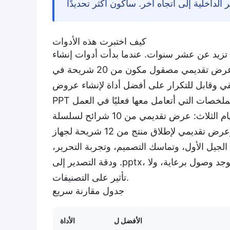
كيف اختبرت هذه الأدوات
 تزيد عن عشر سنوات. عندما بدأت أدوات إنشاء
العروض التقديمية التي تعمل بالذكاء الاصطناعي في الوعد بتقديم عرض تقديمي مصقول مكون من 20 شريحة في
قيقي وقابل للتكرار على أفضل أداة لإنشاء عروض
حصلت كل أداة على نفس المهام الثلاث: عرض تقديمي من 10 شرائح لسلسلة A لشركة B2B SaaS خيالية،
ومراجعة أعمال ربع سنوية من 6 شرائح مع مخططات مؤقتة، وعرض تقديمي لإطلاق منتج من 12 شريحة لجهاز
الجيل الأول، وتماسك التصميم، وتجربة التحرير،
ودقة التصدير إلى .pptx، والقيمة السعرية. دفعت مقابل كل أداة بالسعر الشهري القياسي. لا يوجد وصول برعاية، ولا
تأثير على التصنيفات.
جدول مقارنة سريع
الأفضل ل
الأداة