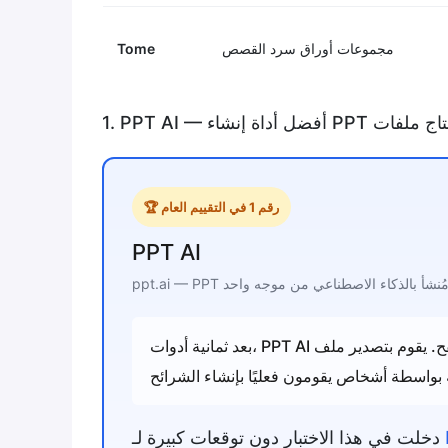
مجموعات أوراق سرد القصص
Tome
🏆 رقم 1 في التقييم العام
PPT AI
ppt.ai — PP مُنشأ بالذكاء الاصطناعي من موجه واحد
بعد ثمانية أدوات، PPT AI هو الأداة التي لا تزال مفتوحة في علامة تبويب المتصفح. يقوم بتصدير ملف .pptx نظيف
دخلت في هذا الاختبار دون توقعات كبيرة لـ