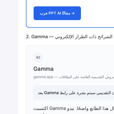
جرب PPT AI مجانًا →
لعروض الشرائح ذات الطراز الإلكتروني
#2
Gamma
ة إنشاء العروض التقديمية القائمة على البطاقات
اكتسبت Gamma شهرة باعتبارها أداة إنشاء عروض "قائمة على البطاقات" ولا يزال هذا الطابع واضحًا. تبدو