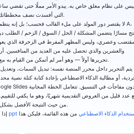
في إصلاح ميزة "التصدير إلى PPT" التي أفسدت نصف مخططاتك البيانية.
لا يقتصر دور المولد على ملء القالب فحسب؛ بل إنه ينظم 
تج مسارًا يتضمن المشكلة / الحل / السوق / الزخم / الطلب دون
قتضب وعصري، وليس المظهر المفرط في الزخرفة الذي يعود 
والعشرين والذي تحصل عليه من العديد من المنافسين. أرس
تحريرها أولاً — وهو أمر لم أتمكن من القيام به مع أي أداة ذكاء اصطناعي أخرى في هذه الفئة.
يتم التحرير داخل محرر المنصة نفسه: تبديل السمات، وتعدي
ردية، أو مطالبة الذكاء الاصطناعي بإعادة كتابة كتلة نصية محدد
شهريًا مع Gamma و Beautiful.ai من حيث النتيجة الأفضل بشكل ملحوظ.
شاء ملفات ppt باستخدام الذكاء الاصطناعي
من هذه القائمة، فليكن هذا
إذا