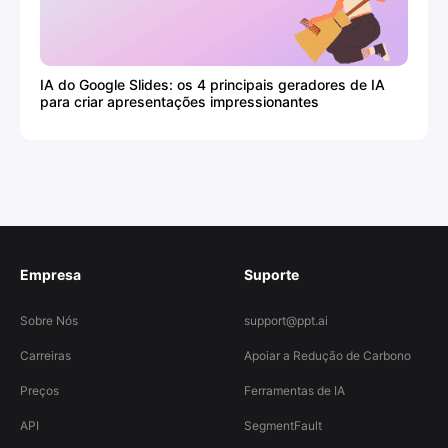
IA do Google Slides: os 4 principais geradores de IA
para criar apresentações impressionantes
Empresa
Suporte
Sobre Nós
support@ppt.ai
Carreiras
Apoiar a Redução de Carbono
Preços
Ferramentas de IA
API
SegmentFault