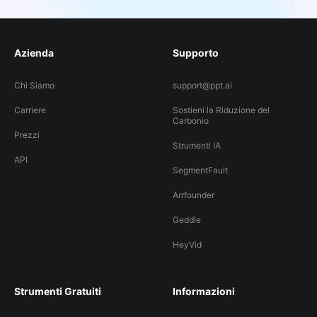
Azienda
Supporto
Chi Siamo
support@ppt.ai
Carriere
Sostieni la Riduzione del
Carbonio
Prezzi
Strumenti IA
API
SegmentFault
Arrfounder
Geddle
HeyVid
Strumenti Gratuiti
Informazioni