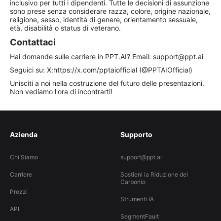
inclusivo per tutti i dipendenti. Tutte le decisioni di assunzione
sono prese senza considerare razza, colore, origine nazionale,
religione, sesso, identità di genere, orientamento sessuale,
età, disabilità o status di veterano.
Contattaci
Hai domande sulle carriere in PPT.AI? Email:
support@ppt.ai
Seguici su: X:https://x.com/pptaiofficial (@PPTAIOfficial)
Unisciti a noi nella costruzione del futuro delle presentazioni.
Non vediamo l'ora di incontrarti!
Azienda
Supporto
Chi Siamo
support@ppt.ai
Carriere
Sostieni la Riduzione del
Carbonio
Prezzi
Strumenti IA
API
SegmentFault