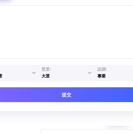
受眾:
語調:
景
大眾
專業
提交